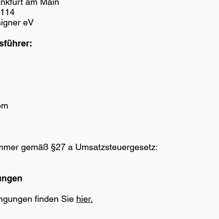
ankfurt am Main
5114
signer eV
sführer:
com
ummer gemäß §27 a Umsatzsteuergesetz:
ungen
ngungen finden Sie
hier.